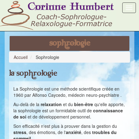
Togg
navig
Sophrologie
Accueil
Sophrologie
La sophrologie
La Sophrologie est une méthode scientifique créée en
1960 par Alfonso Caycedo, médecin neuro-psychiatre .
Au-delà de la
relaxation
et du
bien-être
qu'elle apporte,
la sophrologie est un formidable outil de
connaissance
de soi
et de développement personnel.
Son efficacité n'est plus à prouver dans la gestion du
stress
, des émotions, de l'
anxiété
, des
troubles du
sommeil
,...