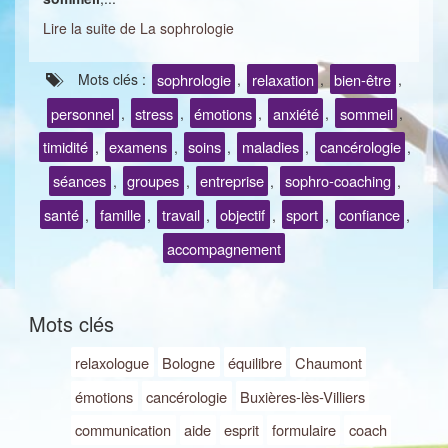
Lire la suite de La sophrologie
sophrologie
relaxation
bien-être
Mots clés :
,
,
,
personnel
stress
émotions
anxiété
sommeil
,
,
,
,
,
timidité
examens
soins
maladies
cancérologie
,
,
,
,
,
séances
groupes
entreprise
sophro-coaching
,
,
,
,
santé
famille
travail
objectif
sport
confiance
,
,
,
,
,
,
accompagnement
Mots clés
relaxologue
Bologne
équilibre
Chaumont
émotions
cancérologie
Buxières-lès-Villiers
communication
aide
esprit
formulaire
coach