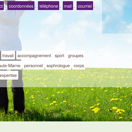
ct
coordonnées
téléphone
mail
courriel
,
,
,
,
,
travail
accompagnement
sport
groupes
ute-Marne
personnel
sophrologue
corps
expertise