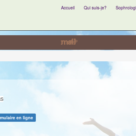
Accueil
Qui suis-je?
Sophrolog
mail
RS
rmulaire en ligne