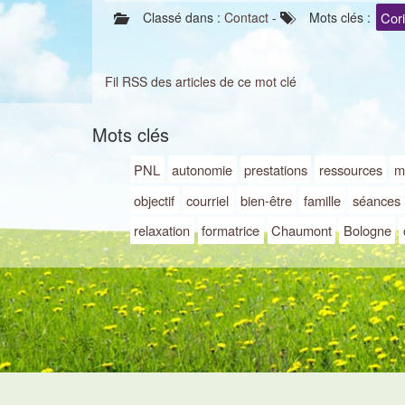
Cor
Classé dans :
Contact
-
Mots clés :
Fil RSS des articles de ce mot clé
Mots clés
PNL
autonomie
prestations
ressources
m
objectif
courriel
bien-être
famille
séances
relaxation
formatrice
Chaumont
Bologne