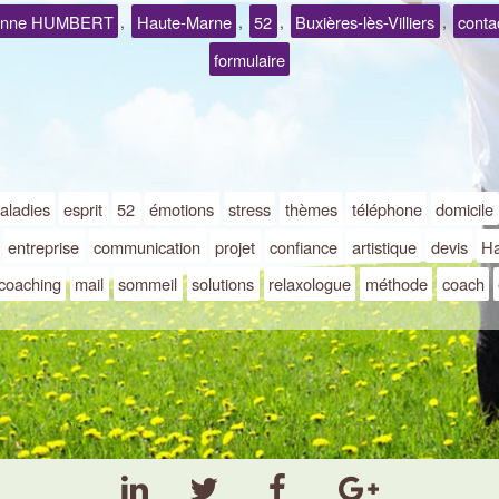
inne HUMBERT
Haute-Marne
52
Buxières-lès-Villiers
conta
,
,
,
,
formulaire
aladies
esprit
52
émotions
stress
thèmes
téléphone
domicile
entreprise
communication
projet
confiance
artistique
devis
Ha
coaching
mail
sommeil
solutions
relaxologue
méthode
coach