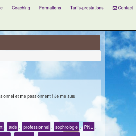
ie
Coaching
Formations
Tarifs-prestations
Contact
sionnel et me passionnent ! Je me suis
t
aide
professionnel
sophrologie
PNL
,
,
,
,
,