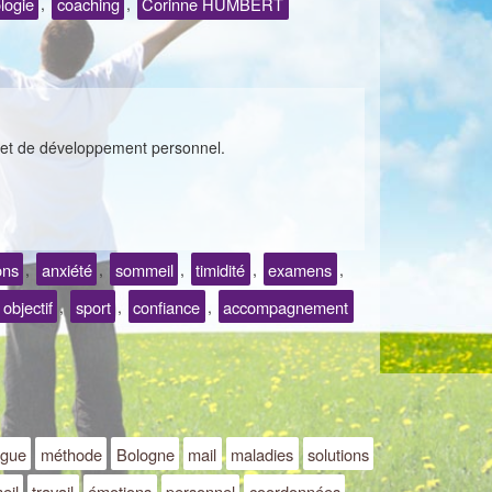
logie
coaching
Corinne HUMBERT
,
,
et de développement personnel.
ons
anxiété
sommeil
timidité
examens
,
,
,
,
,
objectif
sport
confiance
accompagnement
,
,
,
ogue
méthode
Bologne
mail
maladies
solutions
eil
travail
émotions
personnel
coordonnées