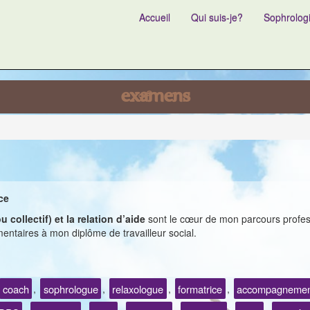
Accueil
Qui suis-je?
Sophrolog
examens
ce
collectif) et la relation d’aide
sont le cœur de mon parcours profes
taires à mon diplôme de travailleur social.
coach
sophrologue
relaxologue
formatrice
accompagnemen
,
,
,
,