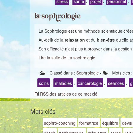
stress
santé
projet
personnel
,
,
,
,
La sophrologie
La Sophrologie est une méthode scientifique cré
Au-delà de la
relaxation
et du
bien-être
qu'elle a
Son efficacité n'est plus à prouver dans la gestion
Lire la suite de La sophrologie
Classé dans :
Sophrologie
-
Mots clés 
soins
maladies
cancérologie
séances
g
,
,
,
,
Fil RSS des articles de ce mot clé
Mots clés
sophro-coaching
formatrice
équilibre
devis
coach
professionnel
relaxation
corps
rela