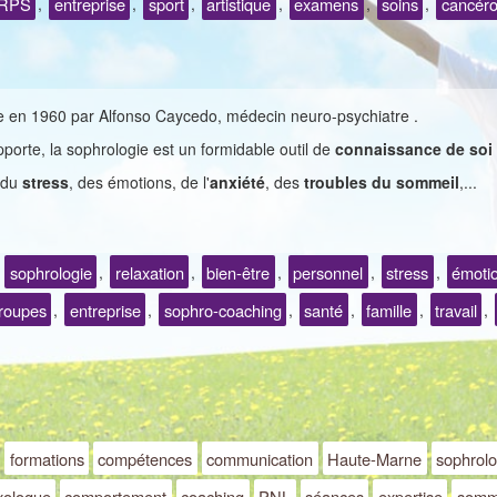
RPS
entreprise
sport
artistique
examens
soins
cancéro
,
,
,
,
,
,
ée en 1960 par Alfonso Caycedo, médecin neuro-psychiatre .
pporte, la sophrologie est un formidable outil de
connaissance de soi
 du
stress
, des émotions, de l'
anxiété
, des
troubles du sommeil
,...
sophrologie
relaxation
bien-être
personnel
stress
émoti
:
,
,
,
,
,
roupes
entreprise
sophro-coaching
santé
famille
travail
,
,
,
,
,
,
formations
compétences
communication
Haute-Marne
sophrol
xologue
comportement
coaching
PNL
séances
expertise
somm