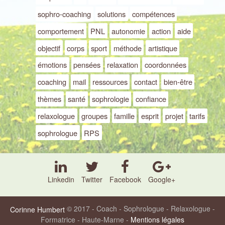
sophro-coaching
solutions
compétences
comportement
PNL
autonomie
action
aide
objectif
corps
sport
méthode
artistique
émotions
pensées
relaxation
coordonnées
coaching
mail
ressources
contact
bien-être
thèmes
santé
sophrologie
confiance
relaxologue
groupes
famille
esprit
projet
tarifs
sophrologue
RPS
Linkedin
Twitter
Facebook
Google+
© 2017 - Coach - Sophrologue - Relaxologue -
Corinne Humbert
Formatrice - Haute-Marne -
Mentions légales