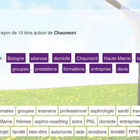
n rayon de 10 kms autour de
Chaumont
Bologne
séances
domicile
Chaumont
Haute-Marne
t
s :
,
,
,
,
,
groupes
prestations
formations
entreprise
devis
,
,
,
,
ensées
groupes
examens
professionnel
sophrologie
santé
trav
-Marne
thèmes
sophro-coaching
soins
PNL
domicile
entreprise
rojet
famille
bien-être
autonomie
aide
émotions
timidité
RPS