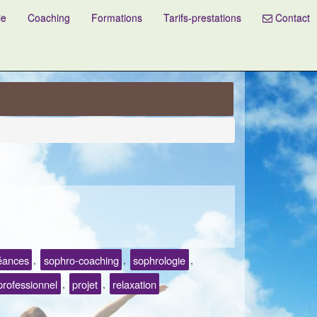
ie
Coaching
Formations
Tarifs-prestations
Contact
éances
sophro-coaching
sophrologie
,
,
,
professionnel
projet
relaxation
,
,