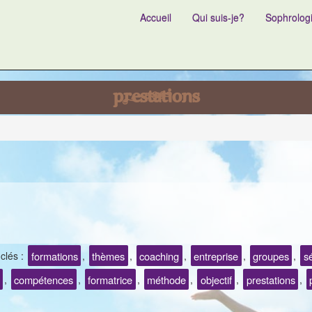
Accueil
Qui suis-je?
Sophrolog
prestations
formations
thèmes
coaching
entreprise
groupes
s
clés :
,
,
,
,
,
compétences
formatrice
méthode
objectif
prestations
,
,
,
,
,
,