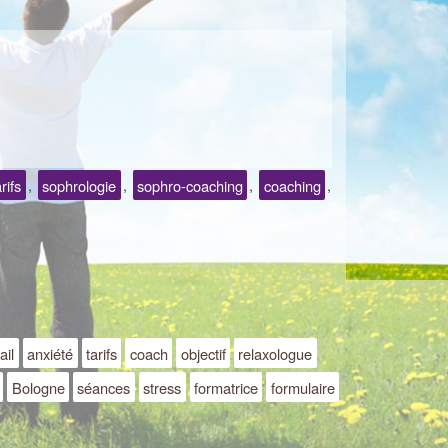
arifs
sophrologie
sophro-coaching
coaching
,
,
,
,
ail
anxiété
tarifs
coach
objectif
relaxologue
Bologne
séances
stress
formatrice
formulaire