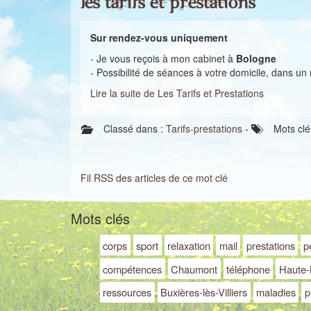
Les Tarifs et Prestations
Sur rendez-vous uniquement
- Je vous reçois à mon cabinet à
Bologne
- Possibilité de séances à votre domicile, dans u
Lire la suite de Les Tarifs et Prestations
Classé dans :
Tarifs-prestations
-
Mots clé
Fil RSS des articles de ce mot clé
Mots clés
corps
sport
relaxation
mail
prestations
p
compétences
Chaumont
téléphone
Haute
ressources
Buxières-lès-Villiers
maladies
p