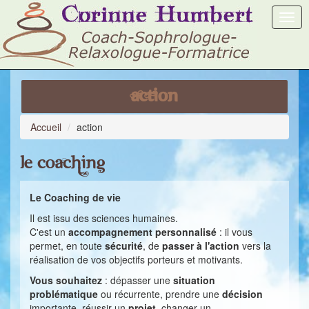
Togg
navig
action
Accueil
action
Le coaching
Le Coaching de vie
Il est issu des sciences humaines.
C'est un
accompagnement personnalisé
: il vous
permet, en toute
sécurité
, de
passer à l'action
vers la
réalisation de vos objectifs porteurs et motivants.
Vous souhaitez
: dépasser une
situation
problématique
ou récurrente, prendre une
décision
importante, réussir un
projet
, changer un