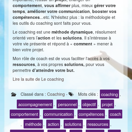
comportement
,
vous affirmer
plus, mieux
gérer votre
temps
,
améliorer votre communication
,
booster vos
compétences
...etc. N'hésitez plus
: la méthodologie et
les outils du coaching sont faits pour vous.
Le coaching est une
méthode dynamique
, résolument
orienté vers l’
action
et les
solutions
. Il s’intéresse à
votre vie présente et répond à «
comment
» mener à
bien votre projet.
Mon rôle de coach est de vous faciliter l'accès à vos
ressources
, à vos propres
solutions
,
pour vous
permettre
d’atteindre votre but.
Lire la suite de Le coaching
coaching
Classé dans :
Coaching
-
Mots clés :
,
accompagnement
personnel
objectif
projet
,
,
,
,
comportement
communication
compétences
coach
,
,
,
méthode
action
solutions
ressources
,
,
,
,
,