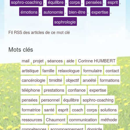
sophro-coaching
équilibre
corps
pensées
esprit
,
,
,
,
,
émotions
autonomie
bien-être
expertise
,
,
,
,
sophrologie
Fil RSS des articles de ce mot clé
Mots clés
mail
projet
séances
aide
Corinne HUMBERT
artistique
famille
relaxologue
formulaire
contact
cancérologie
timidité
objectif
anxiété
formations
téléphone
prestations
confiance
expertise
pensées
personnel
équilibre
sophro-coaching
formatrice
santé
esprit
coach
corps
solutions
ressources
Chaumont
communication
méthode
compétences
accompagnement
domicile