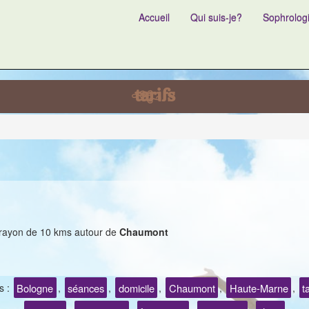
Accueil
Qui suis-je?
Sophrolog
tarifs
n rayon de 10 kms autour de
Chaumont
Bologne
séances
domicile
Chaumont
Haute-Marne
t
s :
,
,
,
,
,