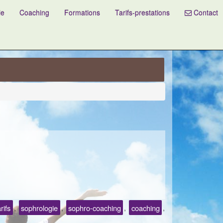
ie
Coaching
Formations
Tarifs-prestations
Contact
arifs
sophrologie
sophro-coaching
coaching
,
,
,
,