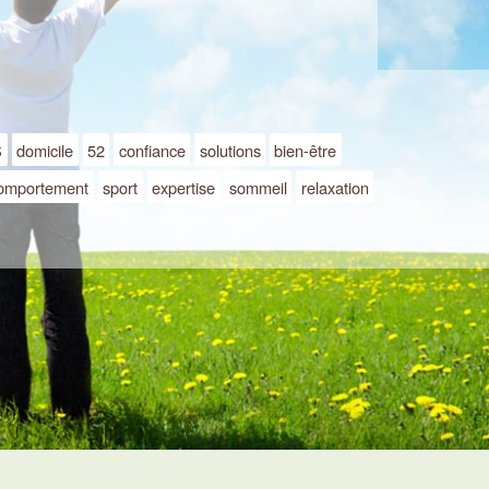
S
domicile
52
confiance
solutions
bien-être
omportement
sport
expertise
sommeil
relaxation