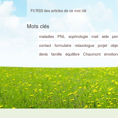
Fil RSS des articles de ce mot clé
Mots clés
maladies
PNL
sophrologie
mail
aide
pe
contact
formulaire
relaxologue
projet
objec
devis
famille
équilibre
Chaumont
émotion