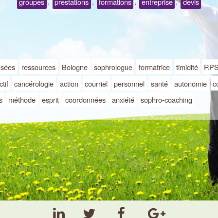
groupes
prestations
formations
entreprise
devis
,
,
,
,
nsées
ressources
Bologne
sophrologue
formatrice
timidité
RP
tif
cancérologie
action
courriel
personnel
santé
autonomie
c
s
méthode
esprit
coordonnées
anxiété
sophro-coaching